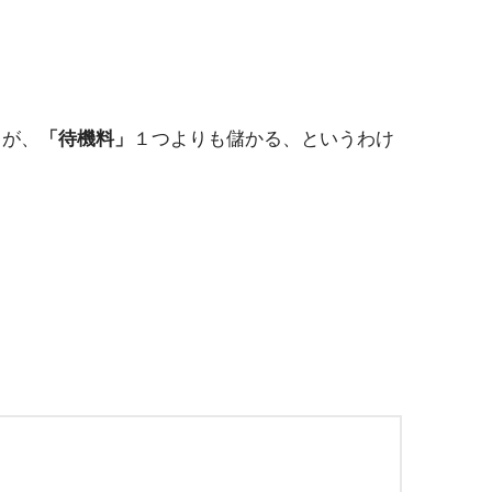
うが、
「待機料」
１つよりも儲かる、というわけ
。