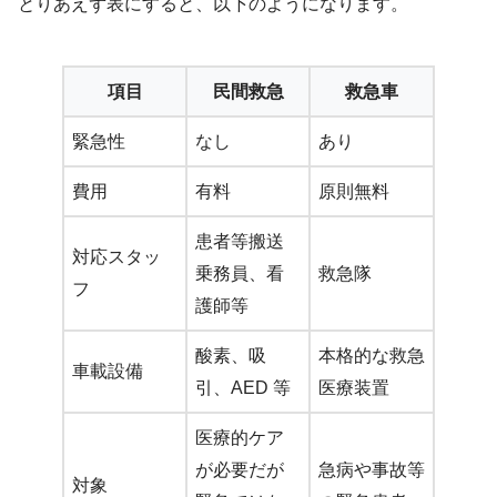
とりあえず表にすると、以下のようになります。
項目
民間救急
救急車
緊急性
なし
あり
費用
有料
原則無料
患者等搬送
対応スタッ
乗務員、看
救急隊
フ
護師等
酸素、吸
本格的な救急
車載設備
引、AED 等
医療装置
医療的ケア
が必要だが
急病や事故等
対象