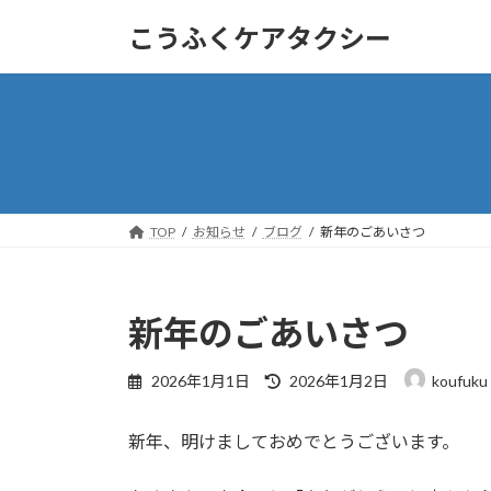
コ
ナ
こうふくケアタクシー
ン
ビ
テ
ゲ
ン
ー
ツ
シ
へ
ョ
ス
ン
キ
に
ッ
移
TOP
お知らせ
ブログ
新年のごあいさつ
プ
動
新年のごあいさつ
最
2026年1月1日
2026年1月2日
koufuku
終
更
新年、明けましておめでとうございます。
新
日
時