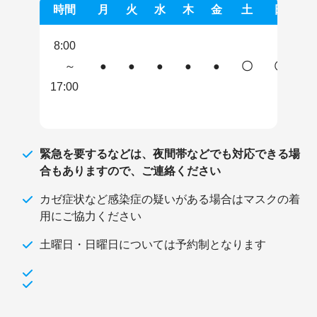
時間
月
火
水
木
金
土
日
8:00
～
●
●
●
●
●
〇
〇
17:00
緊急を要するなどは、夜間帯などでも対応できる場
合もありますので、ご連絡ください
カゼ症状など感染症の疑いがある場合はマスクの着
用にご協力ください
土曜日・日曜日については予約制となります