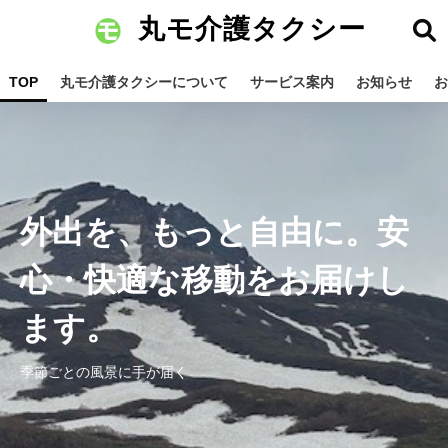
丸モ介護タクシー
TOP
丸モ介護タクシーについて
サービス案内
お知らせ
お
外出を、もっと自由に。安
心・快適な移動をお届けし
ます。
季節ごとの風景に手が届く