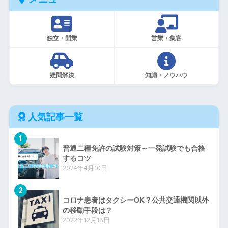
独立・開業
営業・集客
疑問解決
知識・ノウハウ
人気記事一覧
1
普通二種免許の試験対策～一発試験でも合格
するコツ
2024年4月10日
2
コロナ患者はタクシーOK？公共交通機関以外
の移動手段は？
2022年12月18日