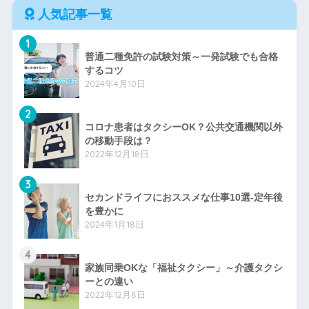
人気記事一覧
1
普通二種免許の試験対策～一発試験でも合格
するコツ
2024年4月10日
2
コロナ患者はタクシーOK？公共交通機関以外
の移動手段は？
2022年12月18日
3
セカンドライフにおススメな仕事10選-定年後
を豊かに
2024年1月18日
4
家族同乗OKな「福祉タクシー」～介護タクシ
ーとの違い
2022年12月8日