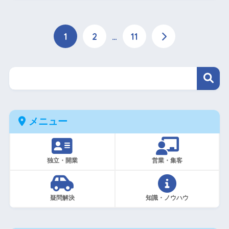
1
2
…
11
メニュー
独立・開業
営業・集客
疑問解決
知識・ノウハウ