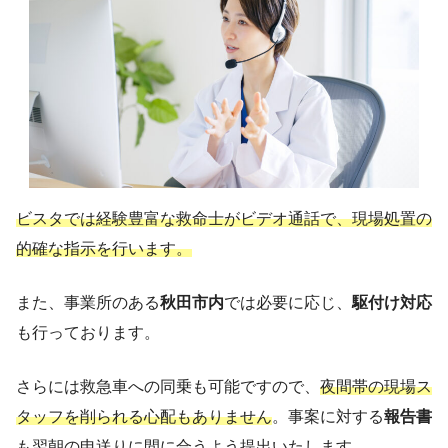
ビスタでは経験豊富な救命士がビデオ通話で、現場処置の
的確な指示を行います。
また、事業所のある
秋田市内
では必要に応じ、
駆付け対応
も行っております。
さらには救急車への同乗も可能ですので、
夜間帯の現場ス
タッフを削られる心配もありません
。事案に対する
報告書
も翌朝の申送りに間に合うよう提出いたします。