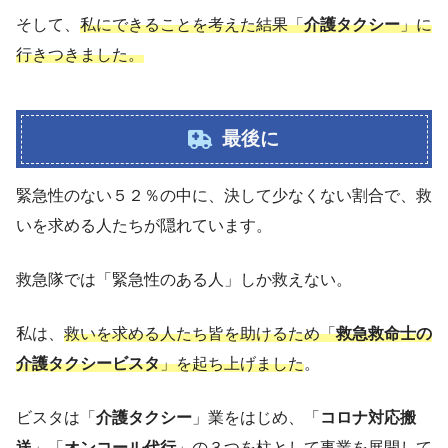
そして、
私にできることを考えた結果「
介護タクシー
」に
行きつきました。
最後に
緊急性のない５２％の中に、決して少なくない割合で、救
いを求める人たちが隠れています。
救急隊では「緊急性のある人」しか救えない。
私は、
救いを求める人たち皆を助けるため「
救急救命士の
介護タクシービスタ
」を
起ち
上げました
。
ビスタは「
介護タクシー
」業をはじめ、「
コロナ対応搬
送
」「
オンコール代行
」の３つを柱として事業を展開して