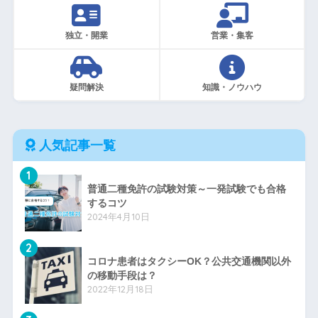
独立・開業
営業・集客
疑問解決
知識・ノウハウ
人気記事一覧
1
普通二種免許の試験対策～一発試験でも合格
するコツ
2024年4月10日
2
コロナ患者はタクシーOK？公共交通機関以外
の移動手段は？
2022年12月18日