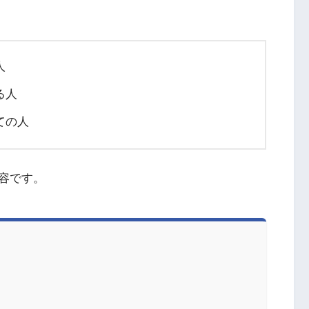
人
る人
ての人
容です。