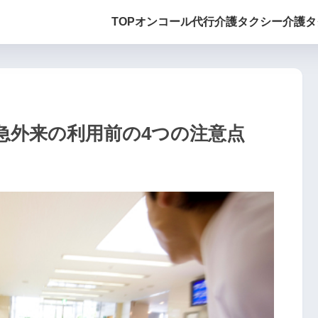
TOP
オンコール代行
介護タクシー
介護タ
急外来の利用前の4つの注意点